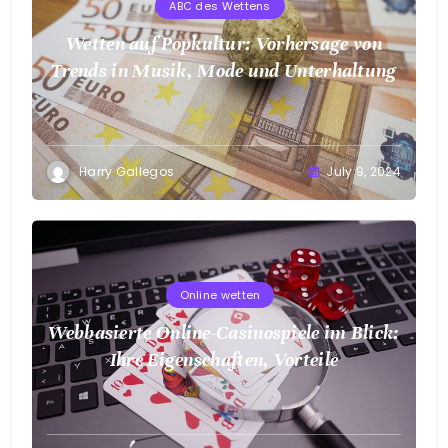
ABC des Wettens
Wetten auf Popkultur: Vorhersage von
Trends in Musik, Mode und Unterhaltung
Harry Gallegos
July 9, 2024
Online wetten
Webbasierte Online-Casinospiele im Blick:
Ihre Eigenschaften, Vorteile