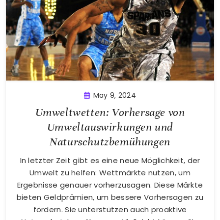
May 9, 2024
Umweltwetten: Vorhersage von
Umweltauswirkungen und
Naturschutzbemühungen
In letzter Zeit gibt es eine neue Möglichkeit, der
Umwelt zu helfen: Wettmärkte nutzen, um
Ergebnisse genauer vorherzusagen. Diese Märkte
bieten Geldprämien, um bessere Vorhersagen zu
fördern. Sie unterstützen auch proaktive