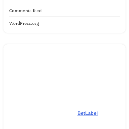
Comments feed
WordPress.org
Die Entwicklung von Online-Betting-Plattformen hat
den Zugang zu Sportwetten deutlich vereinfacht.
Nutzer können heute aus einer Vielzahl von
Wettoptionen wählen und gleichzeitig von
zusätzlichen Funktionen wie Live-Statistiken
profitieren. Viele Plattformen investieren in
Sicherheit und Benutzerfreundlichkeit, um ein
angenehmes Nutzungserlebnis zu schaffen. In
diesem wachsenden Markt wird
BetLabel
oft als
Beispiel für eine Plattform genannt, die
verschiedene Betting-Möglichkeiten bereitstellt.