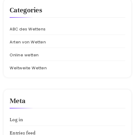
Categories
ABC des Wettens
Arten von Wetten
Online wetten
Weltweite Wetten
Meta
Log in
Entries feed