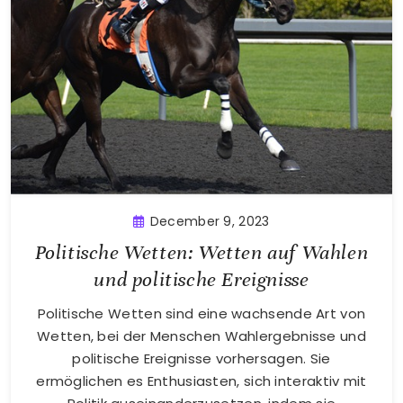
December 9, 2023
Politische Wetten: Wetten auf Wahlen
und politische Ereignisse
Politische Wetten sind eine wachsende Art von
Wetten, bei der Menschen Wahlergebnisse und
politische Ereignisse vorhersagen. Sie
ermöglichen es Enthusiasten, sich interaktiv mit