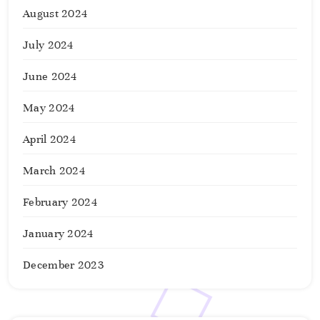
August 2024
July 2024
June 2024
May 2024
April 2024
March 2024
February 2024
January 2024
December 2023