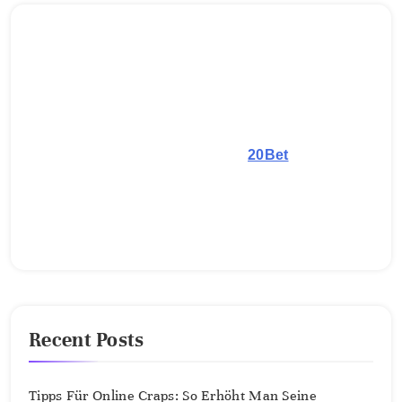
Moderne Online-Casino- und Wettseiten
kombinieren verschiedene Formen der
Unterhaltung auf einer einzigen Plattform. Nutzer
können zwischen Casinospielen und Sportwetten
wechseln, ohne den Anbieter zu verlassen. In
diesem Wettbewerbsumfeld wird
20Bet
oft als
Plattform genannt, die vielfältige Optionen für
Nutzer bereitstellt. Glücksspiel sollte jedoch immer
als Freizeitaktivität betrachtet werden.
Recent Posts
Tipps Für Online Craps: So Erhöht Man Seine