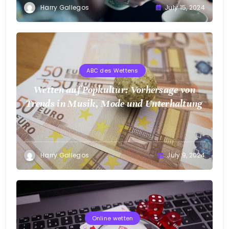
Harry Gallegos
July 15, 2024
ABC des Wettens
Wetten auf Popkultur: Vorhersage von
Trends in Musik, Mode und Unterhaltung
Harry Gallegos
July 9, 2024
Online wetten