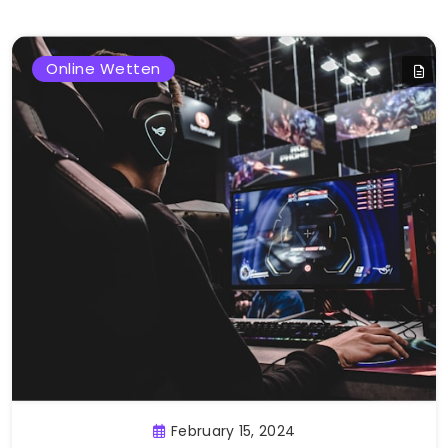
Online Wetten
February 15, 2024